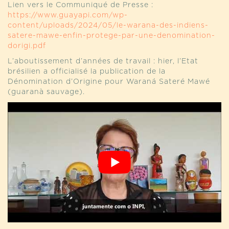
Lien vers le Communiqué de Presse :
https://www.guayapi.com/wp-
content/uploads/2024/05/le-warana-des-indiens-
satere-mawe-enfin-protege-par-une-denomination-
dorigi.pdf
L’aboutissement d’années de travail : hier, l’Etat
brésilien a officialisé la publication de la
Dénomination d’Origine pour Waraná Sateré Mawé
(guaranà sauvage).