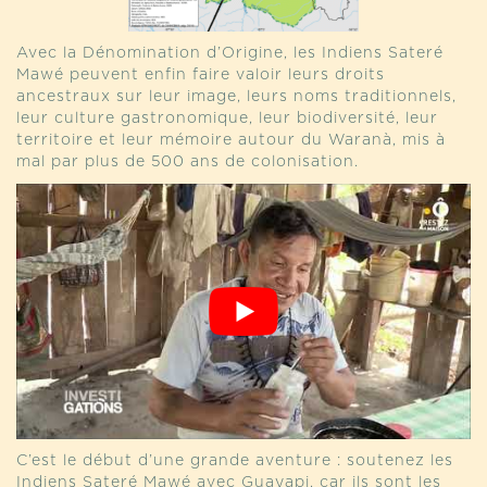
Avec la Dénomination d’Origine, les Indiens Sateré
Mawé peuvent enfin faire valoir leurs droits
ancestraux sur leur image, leurs noms traditionnels,
leur culture gastronomique, leur biodiversité, leur
territoire et leur mémoire autour du Waranà, mis à
mal par plus de 500 ans de colonisation.
C’est le début d’une grande aventure : soutenez les
Indiens Sateré Mawé avec Guayapi, car ils sont les