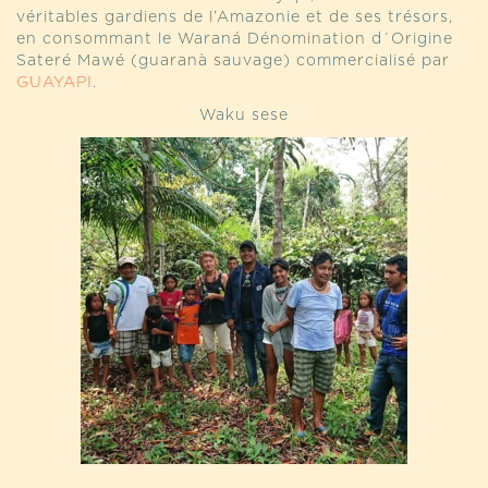
véritables gardiens de l’Amazonie et de ses trésors,
en consommant le Waraná Dénomination d´Origine
Sateré Mawé (guaranà sauvage) commercialisé par
GUAYAPI
.
Waku sese