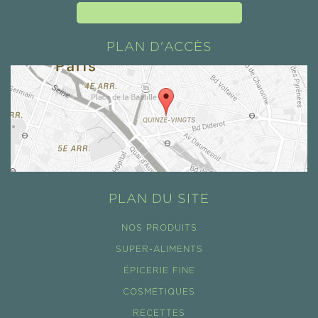
GUAYAPI À VOTRE ÉCOUTE
PLAN D'ACCÈS
PLAN DU SITE
NOS PRODUITS
SUPER-ALIMENTS
ÉPICERIE FINE
COSMÉTIQUES
RECETTES