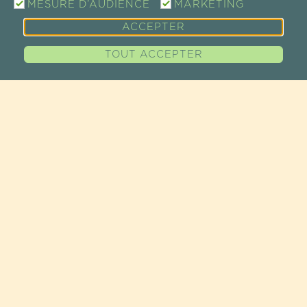
MESURE D’AUDIENCE
MARKETING
GUAYAPI À VOTRE ÉCOUTE
ACCEPTER
PLAN D'ACCÈS
TOUT ACCEPTER
PLAN DU SITE
NOS PRODUITS
SUPER-ALIMENTS
ÉPICERIE FINE
COSMÉTIQUES
RECETTES