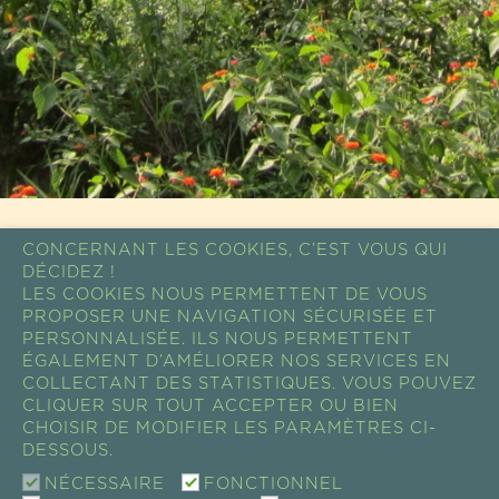
CONCERNANT LES COOKIES, C’EST VOUS QUI
DÉCIDEZ !
LES COOKIES NOUS PERMETTENT DE VOUS
PROPOSER UNE NAVIGATION SÉCURISÉE ET
PERSONNALISÉE. ILS NOUS PERMETTENT
ÉGALEMENT D’AMÉLIORER NOS SERVICES EN
CONTACT
COLLECTANT DES STATISTIQUES. VOUS POUVEZ
SHOW ROOM / VENTE
CLIQUER SUR TOUT ACCEPTER OU BIEN
73 RUE DE CHARENTON
CHOISIR DE MODIFIER LES PARAMÈTRES CI-
75012 PARIS, FRANCE
DESSOUS.
TEL +33 (0)1 43 46 14 69
EMAIL :
INFO@GUAYAPI.COM
NÉCESSAIRE
FONCTIONNEL