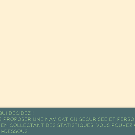
UI DÉCIDEZ !
S PROPOSER UNE NAVIGATION SÉCURISÉE ET PERSO
EN COLLECTANT DES STATISTIQUES. VOUS POUVEZ 
I-DESSOUS.