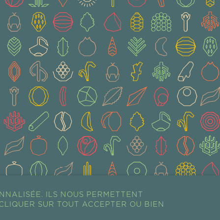
NNALISÉE. ILS NOUS PERMETTENT
CLIQUER SUR TOUT ACCEPTER OU BIEN