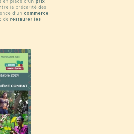
e en place d’un
prix
tre la précarité des
rgence d’un
commerce
t de
restaurer les