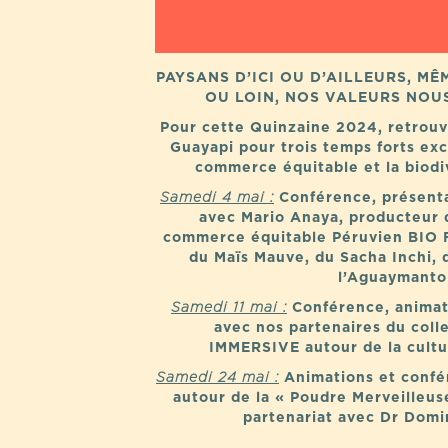
PAYSANS D’ICI OU D’AILLEURS, M
OU LOIN, NOS VALEURS NOU
Pour cette Quinzaine 2024, retro
Guayapi pour trois temps forts ex
commerce équitable et la biodi
Samedi 4 mai :
Conférence, présenta
avec Mario Anaya, producteur 
commerce équitable Péruvien BIO
du Maïs Mauve, du Sacha Inchi, 
l’Aguaymanto
Samedi 11 mai :
Conférence, animat
avec nos partenaires du col
IMMERSIVE autour de la cult
Samedi 24 mai :
Animations et conf
autour de la « Poudre Merveilleus
partenariat avec Dr Domi