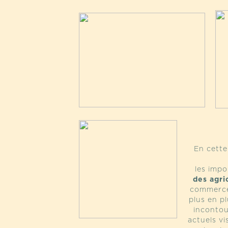
En cett
les imp
des agri
commerce
plus en p
incontou
actuels vi