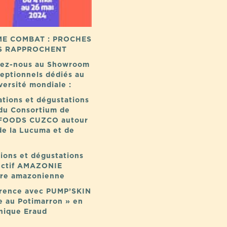
ÊME COMBAT : PROCHES
S RAPPROCHENT
uvez-nous au Showroom
ceptionnels dédiés au
versité mondiale :
tions et dégustations
du Consortium de
 FOODS CUZCO autour
de la Lucuma et de
ions et dégustations
lectif AMAZONIE
ure amazonienne
érence avec PUMP’SKIN
e au Potimarron » en
nique Eraud