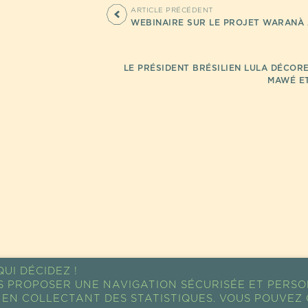
ARTICLE PRÉCÉDENT
WEBINAIRE SUR LE PROJET WARANÀ 
LE PRÉSIDENT BRÉSILIEN LULA DÉCORE
MAWÉ E
UI DÉCIDEZ !
S PROPOSER UNE NAVIGATION SÉCURISÉE ET PERSO
EN COLLECTANT DES STATISTIQUES. VOUS POUVEZ 