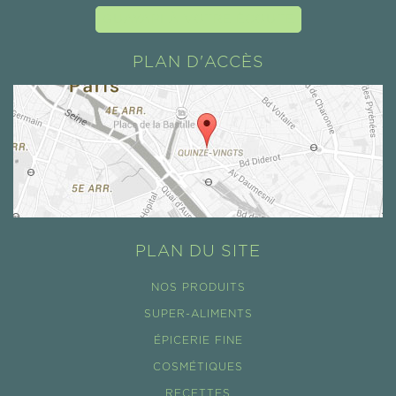
GUAYAPI À VOTRE ÉCOUTE
PLAN D'ACCÈS
PLAN DU SITE
NOS PRODUITS
SUPER-ALIMENTS
ÉPICERIE FINE
COSMÉTIQUES
RECETTES