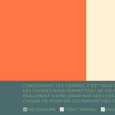
CONCERNANT LES COOKIES, C’EST VOUS Q
LES COOKIES NOUS PERMETTENT DE VOU
RETOUR AUX
ÉGALEMENT D’AMÉLIORER NOS SERVICES 
CHOISIR DE MODIFIER LES PARAMÈTRES C
ACTUALITÉS
NÉCESSAIRE
FONCTIONNEL
MES