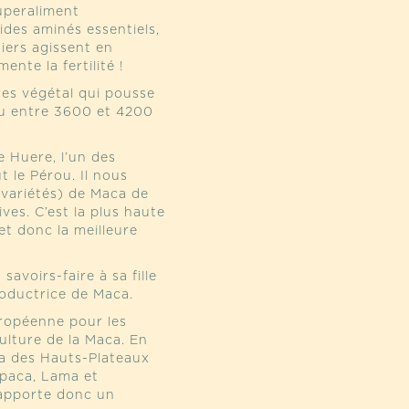
uperaliment
ides aminés essentiels,
iers agissent en
nte la fertilité !
ares végétal qui pousse
ou entre 3600 et 4200
 Huere, l’un des
 le Pérou. Il nous
(variétés) de Maca de
es. C’est la plus haute
et donc la meilleure
savoirs-faire à sa fille
roductrice de Maca.
ropéenne pour les
culture de la Maca. En
ua des Hauts-Plateaux
lpaca, Lama et
 apporte donc un