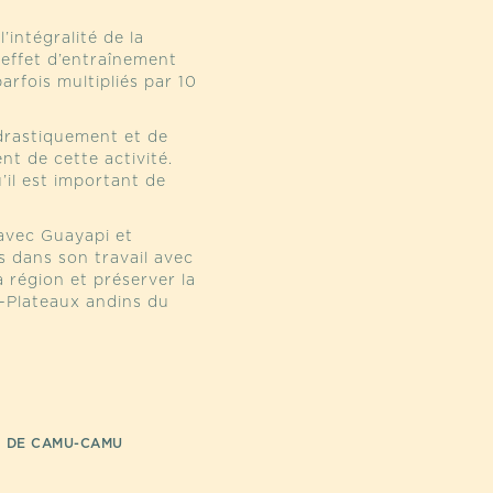
intégralité de la
 effet d’entraînement
 parfois multipliés par 10
drastiquement et de
t de cette activité.
il est important de
 avec Guayapi et
 dans son travail avec
a région et préserver la
s-Plateaux andins du
 DE CAMU-CAMU