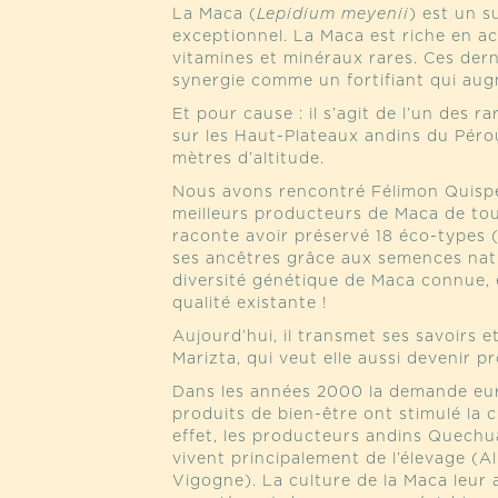
La Maca (
Lepidium meyenii
) est un s
exceptionnel. La Maca est riche en ac
vitamines et minéraux rares. Ces dern
synergie comme un fortifiant qui augme
Et pour cause : il s’agit de l’un des r
sur les Haut-Plateaux andins du Pér
mètres d’altitude.
Nous avons rencontré Félimon Quispe
meilleurs producteurs de Maca de tout
raconte avoir préservé 18 éco-types 
ses ancêtres grâce aux semences nativ
diversité génétique de Maca connue, 
qualité existante !
Aujourd’hui, il transmet ses savoirs et 
Marizta, qui veut elle aussi devenir p
Dans les années 2000 la demande eu
produits de bien-être ont stimulé la 
effet, les producteurs andins Quech
vivent principalement de l’élevage (A
Vigogne). La culture de la Maca leur