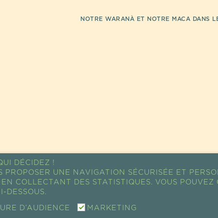
NOTRE WARANÀ ET NOTRE MACA DANS LE
UI DÉCIDEZ !
S PROPOSER UNE NAVIGATION SÉCURISÉE ET PERSO
EN COLLECTANT DES STATISTIQUES. VOUS POUVEZ 
I-DESSOUS.
URE D’AUDIENCE
MARKETING