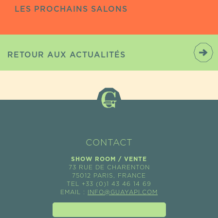
LES PROCHAINS SALONS
RETOUR AUX ACTUALITÉS
CONTACT
SHOW ROOM / VENTE
73 RUE DE CHARENTON
75012 PARIS, FRANCE
TEL +33 (0)1 43 46 14 69
EMAIL :
INFO@GUAYAPI.COM
GUAYAPI À VOTRE ÉCOUTE