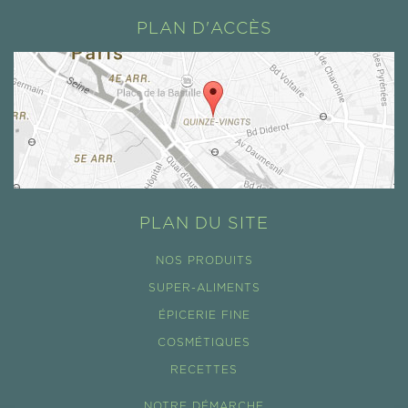
PLAN D'ACCÈS
PLAN DU SITE
NOS PRODUITS
SUPER-ALIMENTS
ÉPICERIE FINE
COSMÉTIQUES
RECETTES
NOTRE DÉMARCHE