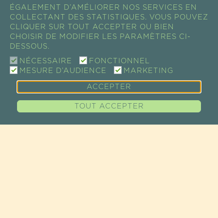
ÉGALEMENT D’AMÉLIORER NOS SERVICES EN
COLLECTANT DES STATISTIQUES. VOUS POUVEZ
CLIQUER SUR TOUT ACCEPTER OU BIEN
CHOISIR DE MODIFIER LES PARAMÈTRES CI-
DESSOUS.
NÉCESSAIRE
FONCTIONNEL
MESURE D’AUDIENCE
MARKETING
ACCEPTER
TOUT ACCEPTER
CONTACT
SHOW ROOM / VENTE
73 RUE DE CHARENTON
75012 PARIS, FRANCE
TEL +33 (0)1 43 46 14 69
EMAIL :
INFO@GUAYAPI.COM