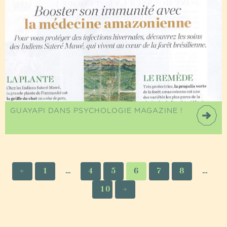
GUAYAPI DANS PSYCHOLOGIE MAGAZINE !
←
1
…
4
5
6
7
8
…
10
→