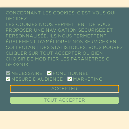
CONCERNANT LES COOKIES, C’EST VOUS QUI
DÉCIDEZ !
LES COOKIES NOUS PERMETTENT DE VOUS
PROPOSER UNE NAVIGATION SÉCURISÉE ET
PERSONNALISÉE. ILS NOUS PERMETTENT
ÉGALEMENT D’AMÉLIORER NOS SERVICES EN
COLLECTANT DES STATISTIQUES. VOUS POUVEZ
CLIQUER SUR TOUT ACCEPTER OU BIEN
CHOISIR DE MODIFIER LES PARAMÈTRES CI-
DESSOUS.
NÉCESSAIRE
FONCTIONNEL
MESURE D’AUDIENCE
MARKETING
ACCEPTER
TOUT ACCEPTER