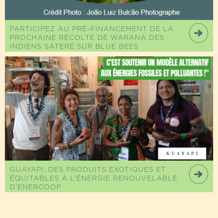
PARTICIPEZ AU PRÉ-FINANCEMENT DE LA
PROCHAINE RÉCOLTE DE WARANÀ DES
INDIENS SATERÉ SUR BLUE BEES
GUAYAPI, DES PRODUITS EXOTIQUES ET
ÉQUITABLES À L’ÉNERGIE RENOUVELABLE
D’ENERCOOP