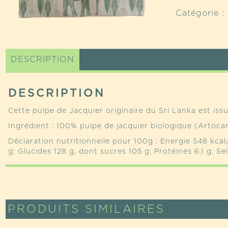
PULPE
Catégorie :
DE
JACQUI
BIOLOG
SÉCHÉE
DESCRIPTION
DESCRIPTION
Cette pulpe de Jacquier originaire du Sri Lanka est issu
Ingrédient : 100% pulpe de jacquier biologique (Artoca
Déclaration nutritionnelle pour 100g : Energie 548 kcal
g; Glucides 128 g, dont sucres 105 g; Protéines 6,1 g; Sel
PRODUITS SIMILAIRES