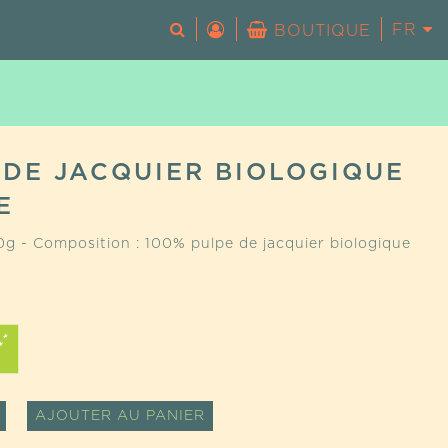
FR
EN
BOUTIQUE
Votre panier est vide.
 DE JACQUIER BIOLOGIQUE
E
0g - Composition : 100% pulpe de jacquier biologique
TÉ
ALTERNATIVE:
AJOUTER AU PANIER