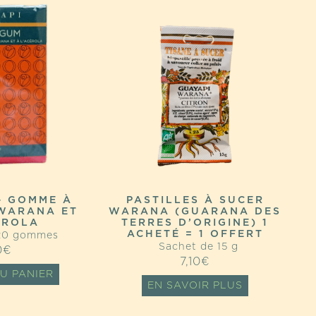
– GOMME À
PASTILLES À SUCER
WARANA ET
WARANA (GUARANA DES
ÉROLA
TERRES D’ORIGINE) 1
ACHETÉ = 1 OFFERT
20 gommes
Sachet de 15 g
0
€
7,10
€
U PANIER
EN SAVOIR PLUS