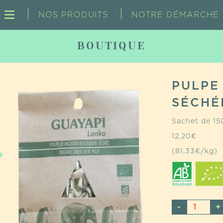
NOS PRODUITS
NOTRE DÉMARCHE
BOUTIQUE
PULPE
SÉCHÉ
Sachet de 15
12,20
€
(81,33€/kg)
QUANTI
DE