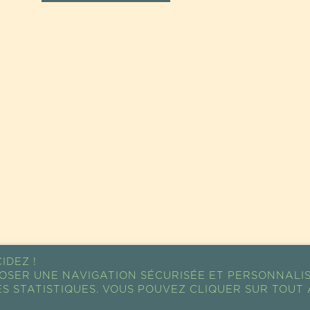
IDEZ !
OSER UNE NAVIGATION SÉCURISÉE ET PERSONNALI
S STATISTIQUES. VOUS POUVEZ CLIQUER SUR TOUT 