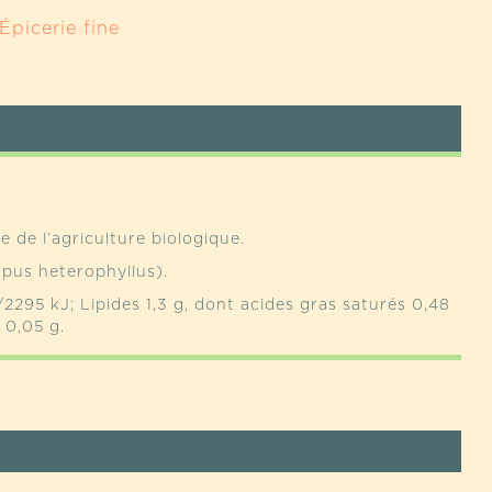
Épicerie fine
ER
IQUE
e de l’agriculture biologique.
rpus heterophyllus).
/2295 kJ; Lipides 1,3 g, dont acides gras saturés 0,48
 0,05 g.