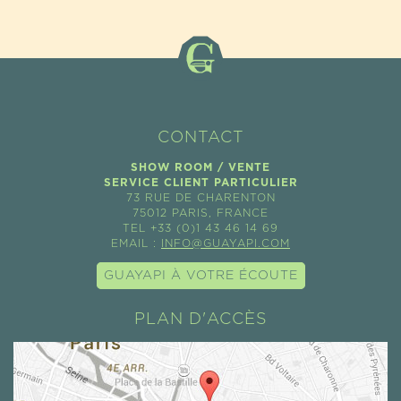
CONTACT
SHOW ROOM / VENTE
SERVICE CLIENT PARTICULIER
73 RUE DE CHARENTON
75012 PARIS, FRANCE
TEL +33 (0)1 43 46 14 69
EMAIL :
INFO@GUAYAPI.COM
GUAYAPI À VOTRE ÉCOUTE
PLAN D'ACCÈS