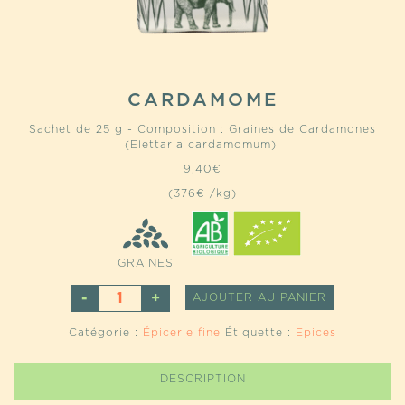
CARDAMOME
Sachet de 25 g - Composition : Graines de Cardamones
(Elettaria cardamomum)
9,40
€
(376€ /kg)
GRAINES
QUANTITÉ
ALTERNATI
AJOUTER AU PANIER
DE
CARDAMOME
Catégorie :
Épicerie fine
Étiquette :
Epices
DESCRIPTION