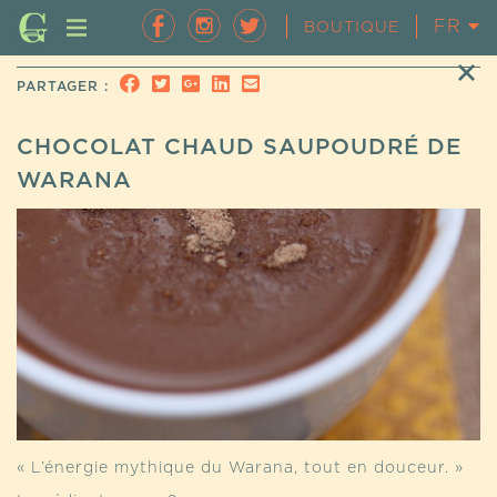
FR
EN
BOUTIQUE
PARTAGER :
CHOCOLAT CHAUD SAUPOUDRÉ DE
WARANA
« L’énergie mythique du Warana, tout en douceur. »