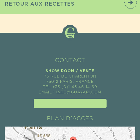
RETOUR AUX RECETTES
CONTACT
SHOW ROOM / VENTE
73 RUE DE CHARENTON
75012 PARIS, FRANCE
TEL +33 (0)1 43 46 14 69
EMAIL :
INFO@GUAYAPI.COM
GUAYAPI À VOTRE ÉCOUTE
PLAN D'ACCÈS