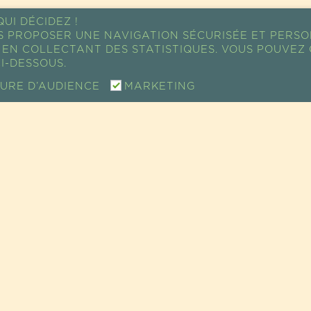
UI DÉCIDEZ !
S PROPOSER UNE NAVIGATION SÉCURISÉE ET PERSO
EN COLLECTANT DES STATISTIQUES. VOUS POUVEZ 
I-DESSOUS.
URE D’AUDIENCE
MARKETING
PLAN D'ACCÈS
TE