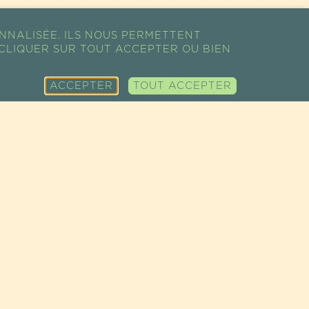
NNALISÉE. ILS NOUS PERMETTENT
CLIQUER SUR TOUT ACCEPTER OU BIEN
ACCEPTER
TOUT ACCEPTER
PLAN DU SITE
NOS PRODUITS
NOTRE
SHOW ROOM
SUPER-
DÉMARCHE
PROFESSIONNEL
ALIMENTS
ÉCO-TOURISME
RESSOURCES
ÉPICERIE FINE
NOS FILIÈRES
CONTACT
COSMÉTIQUES
ACTUALITÉS
RECETTES