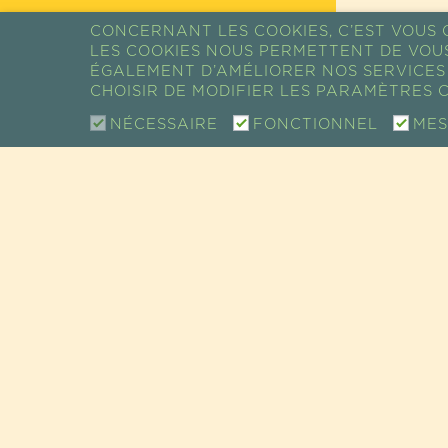
CONCERNANT LES COOKIES, C’EST VOUS Q
LES COOKIES NOUS PERMETTENT DE VOU
RETOUR AUX
ÉGALEMENT D’AMÉLIORER NOS SERVICES 
CHOISIR DE MODIFIER LES PARAMÈTRES C
RECETTES
NÉCESSAIRE
FONCTIONNEL
MES
CONTACT
SHOW ROOM / VENTE
73 RUE DE CHARENTON
75012 PARIS, FRANCE
TEL +33 (0)1 43 46 14 69
EMAIL :
INFO@GUAYAPI.COM
GUAYAPI À VOTRE ÉCOU