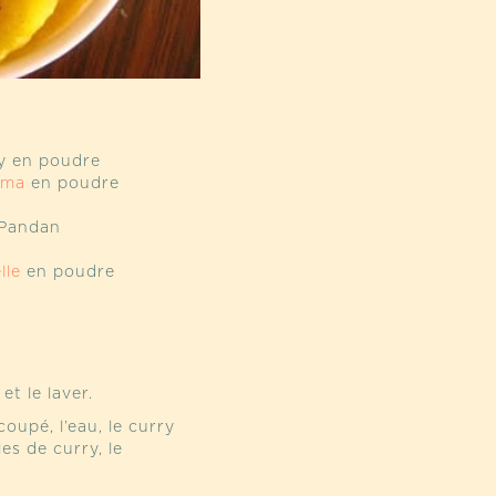
ry en poudre
uma
en poudre
 Pandan
lle
en poudre
t le laver.
oupé, l’eau, le curry
les de curry, le