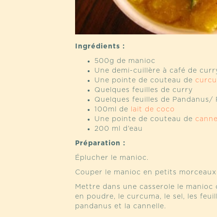
Ingrédients :
500g de manioc
Une demi-cuillère à café de cur
Une pointe de couteau de
curc
Quelques feuilles de curry
Quelques feuilles de Pandanus/
100ml de
lait de coco
Une pointe de couteau de
canne
200 ml d’eau
Préparation :
Éplucher le manioc.
Couper le manioc en petits morceaux e
Mettre dans une casserole le manioc c
en poudre, le curcuma, le sel, les feuil
pandanus et la cannelle.