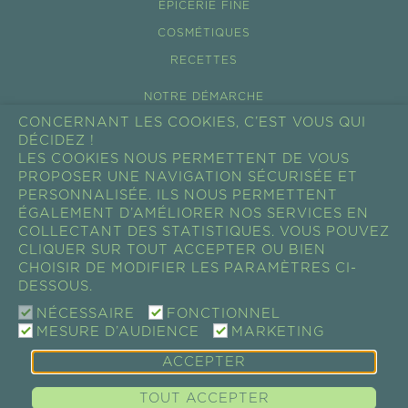
ÉPICERIE FINE
COSMÉTIQUES
RECETTES
NOTRE DÉMARCHE
CONCERNANT LES COOKIES, C’EST VOUS QUI
ÉCO-TOURISME
DÉCIDEZ !
NOS FILIÈRES
LES COOKIES NOUS PERMETTENT DE VOUS
PROPOSER UNE NAVIGATION SÉCURISÉE ET
ACTUALITÉS
PERSONNALISÉE. ILS NOUS PERMETTENT
ÉGALEMENT D’AMÉLIORER NOS SERVICES EN
SHOW ROOM
COLLECTANT DES STATISTIQUES. VOUS POUVEZ
PROFESSIONNEL
CLIQUER SUR TOUT ACCEPTER OU BIEN
CHOISIR DE MODIFIER LES PARAMÈTRES CI-
RESSOURCES
DESSOUS.
CONTACT
NÉCESSAIRE
FONCTIONNEL
MESURE D’AUDIENCE
MARKETING
ACCEPTER
GUAYAPI / SUPER-ALIMENTS • COMPLÉMENTS
ALIMENTAIRES • ÉPICERIE FINE • COSMÉTIQUES |
TOUT ACCEPTER
MENTIONS LÉGALES & CRÉDITS
|
POLITIQUE DES COOKIES