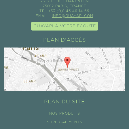
73 RUE DE CHARENTON
75012 PARIS, FRANCE
TEL +33 (0)1 43 46 14 69
EMAIL :
INFO@GUAYAPI.COM
GUAYAPI À VOTRE ÉCOUTE
PLAN D'ACCÈS
PLAN DU SITE
NOS PRODUITS
SUPER-ALIMENTS