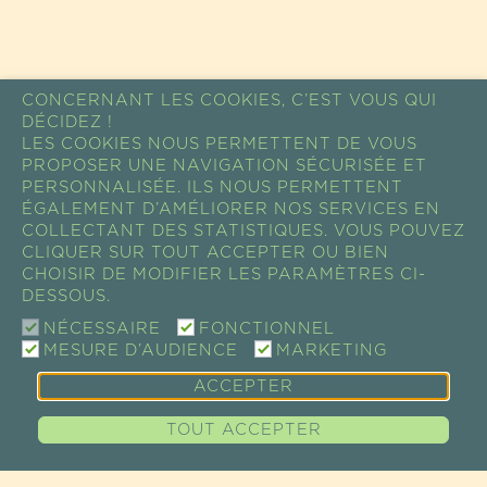
CONCERNANT LES COOKIES, C’EST VOUS QUI
DÉCIDEZ !
LES COOKIES NOUS PERMETTENT DE VOUS
PROPOSER UNE NAVIGATION SÉCURISÉE ET
PERSONNALISÉE. ILS NOUS PERMETTENT
ÉGALEMENT D’AMÉLIORER NOS SERVICES EN
COLLECTANT DES STATISTIQUES. VOUS POUVEZ
CLIQUER SUR TOUT ACCEPTER OU BIEN
CHOISIR DE MODIFIER LES PARAMÈTRES CI-
DESSOUS.
NÉCESSAIRE
FONCTIONNEL
MESURE D’AUDIENCE
MARKETING
ACCEPTER
TOUT ACCEPTER