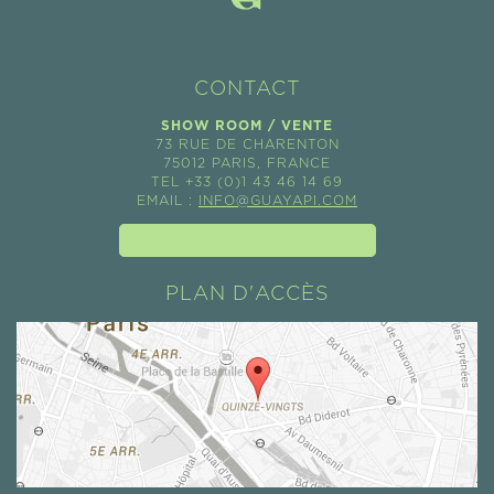
CONTACT
SHOW ROOM / VENTE
73 RUE DE CHARENTON
75012 PARIS, FRANCE
TEL +33 (0)1 43 46 14 69
EMAIL :
INFO@GUAYAPI.COM
GUAYAPI À VOTRE ÉCOUTE
PLAN D'ACCÈS