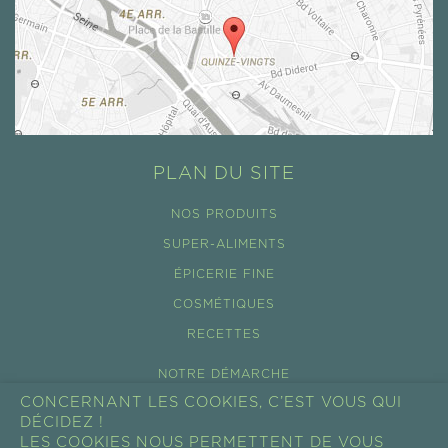
PLAN DU SITE
NOS PRODUITS
SUPER-ALIMENTS
ÉPICERIE FINE
COSMÉTIQUES
RECETTES
NOTRE DÉMARCHE
CONCERNANT LES COOKIES, C’EST VOUS QUI
ÉCO-TOURISME
DÉCIDEZ !
NOS FILIÈRES
LES COOKIES NOUS PERMETTENT DE VOUS