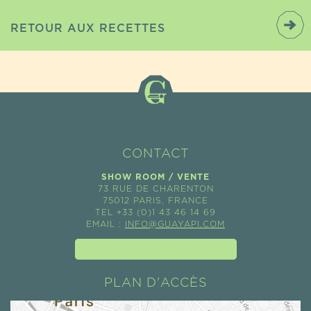
RETOUR AUX RECETTES
CONTACT
SHOW ROOM / VENTE
73 RUE DE CHARENTON
75012 PARIS, FRANCE
TEL +33 (0)1 43 46 14 69
EMAIL :
INFO@GUAYAPI.COM
GUAYAPI À VOTRE ÉCOUTE
PLAN D'ACCÈS