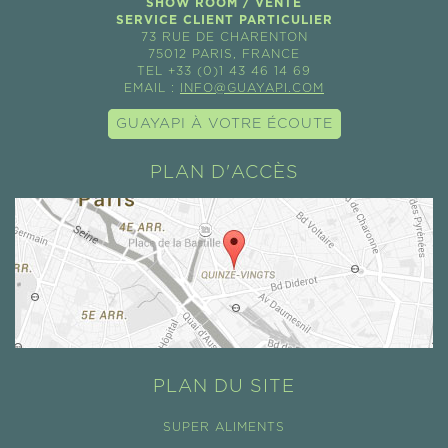
SHOW ROOM / VENTE
SERVICE CLIENT PARTICULIER
73 RUE DE CHARENTON
75012 PARIS, FRANCE
TEL +33 (0)1 43 46 14 69
EMAIL :
INFO@GUAYAPI.COM
GUAYAPI À VOTRE ÉCOUTE
PLAN D'ACCÈS
PLAN DU SITE
SUPER ALIMENTS