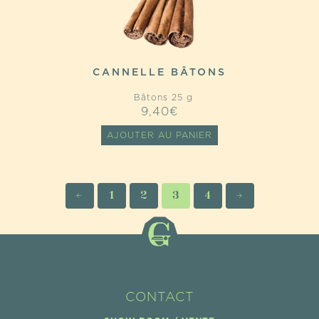
CANNELLE BÂTONS
Bâtons 25 g
9,40
€
AJOUTER AU PANIER
←
1
2
3
4
→
CONTACT